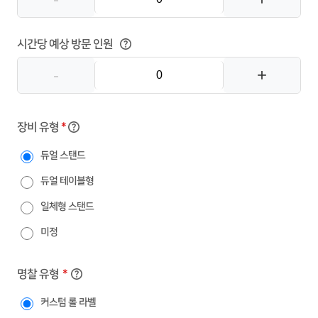
시간당 예상 방문 인원
-
+
장비 유형
*
듀얼 스탠드
듀얼 테이블형
일체형 스탠드
미정
명찰 유형
*
커스텀 롤 라벨