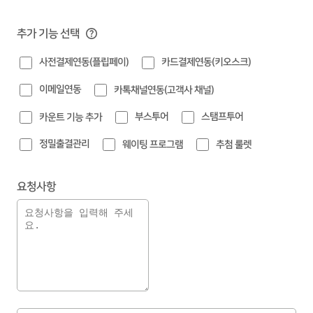
추가 기능 선택
사전결제연동(플립페이)
카드결제연동(키오스크)
이메일연동
카톡채널연동(고객사 채널)
부스투어
스탬프투어
카운트 기능 추가
정밀출결관리
웨이팅 프로그램
추첨 룰렛
요청사항